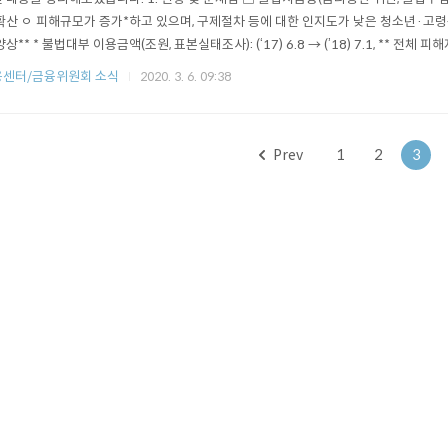
확산 ㅇ 피해규모가 증가*하고 있으며, 구제절차 등에 대한 인지도가 낮은 청소년·고
양상** * 불법대부 이용금액(조원, 표본실태조사): (‘17) 6.8 → (’18) 7.1, ** 전체 피해자
령층) 26.8 → 41.1, (주부) 12.7 → 22.9 □ 갈수록 수법이 음성화·지능화함에 
융센터/금융위원회 소식
2020. 3. 6. 09:38
있고 금융당국 차원의 대응만으로는 한계 ① 취약계층을 대상으로 대부업법 등 ..
Prev
1
2
3