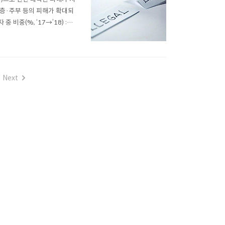
령층·주부 등의 피해가 확대되
 중 비중(%, ‘17→’18) :
따라 수사·단속에도 애로가 발생하
Next