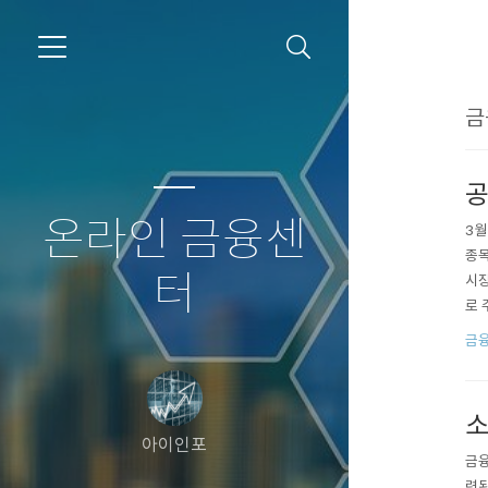
금
공
온라인 금융센
3월
종목
터
시장
로 
수 
금
완화
소 
소
아이인포
금융
련된