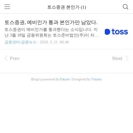
토스증권 본인가 (1)
토스증권, 예비인가 통과 본인가만 남았다.
토스증권이 예비인가를 통과했다는 소식입니다. 지
난 3월 18일 금융위원회는 토스준비법인(주)이 자본
시장법령 상 인가요건인 자기자본, 사업계획의 타당
금융센터/금융뉴스
2020. 3. 21. 08:46
성, 건전경영 요건 등을 충족한다고 판단하였습니다.
영위업무로 증권 투자중개업이며 토스의 비바리퍼블
리카가 100% 주주이며 자본금은 자본시장법상 최저
Prev
Next
자기자본인 30억원을 훌쩍 뛰어넘는 250억원입니다.
예비인가를 받은 토스준비법인㈜는 6개월 내에 인
적․물적요건 등을 갖추어 본인가(신청 후 1개월 이내
Blog is powered by
Daum
/ Designed by
Tistory
심사 원칙)를 신청해야 하며, 본인가시 6개월 이내에
영업을 개시할 수 있습니다. 본인가 후 토스증권㈜로
상호변경 예정입니다. 토스이기 때문에 순조롭게 본
인가가 취득되리라 예상되며 본인가가 취득되는 순
간 카카오페이증권에 이어 IT 기반에서 두번째로 증
권사가 탄생..