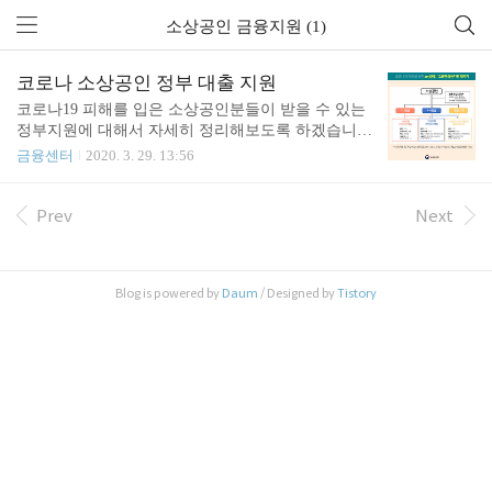
소상공인 금융지원 (1)
코로나 소상공인 정부 대출 지원
코로나19 피해를 입은 소상공인분들이 받을 수 있는
정부지원에 대해서 자세히 정리해보도록 하겠습니
다. 금일 3월 27일 금융위원회에서는 코로나19 피해
금융센터
2020. 3. 29. 13:56
를 입은 소상공인 정부 지원 방안에 대한 공동 브리
핑을 개최하였습니다. 공동 브리핑은 기획재정부, 중
소벤처기업부, 금융위원회 및 관계기관은 14시에 설
Prev
Next
명했습니다. 정부도 현재 코로나19 피해를 입은 소상
공인에 지원이 충분히 이루어지지 못한 점을 인지하
고 다음과 같은 대책 방안을 계속해서 강구하는 모습
Blog is powered by
Daum
/ Designed by
Tistory
입니다. 코로나19 피해 소상공인 정부 금융지원 패키
지 내용은 아래와 같습니다. 코로나 소상공인 정부
대출 지원 패키지 ▼▼▼ 위, 아래와 같이 본인의 신
용등급에 따라 대출 취급 기관이 다르니 참고하셔서
진행하실 수 있으면 되겠습니다. 신용등급을 모르시
는 분은 ..