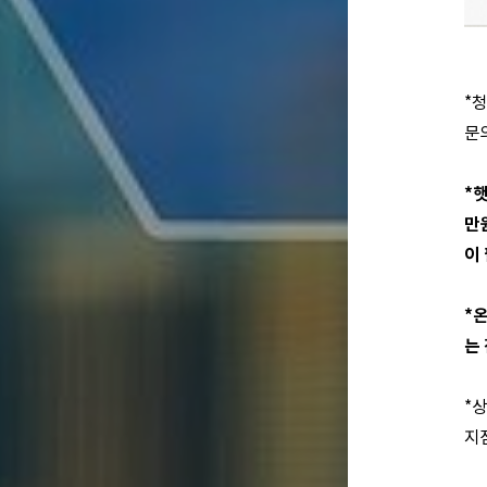
*
문
*
만
이
*
는
*
지