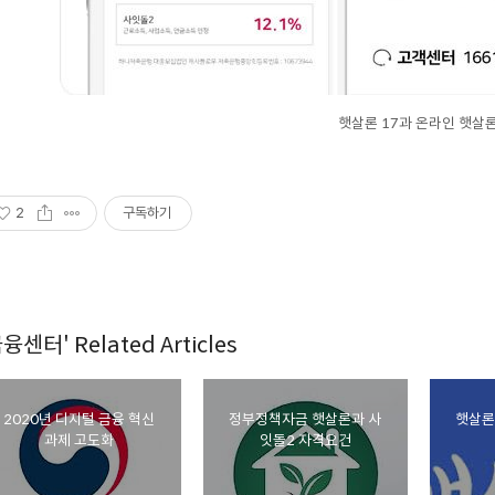
햇살론 17과 온라인 햇살
2
구독하기
융센터' Related Articles
2020년 디지털 금융 혁신
정부정책자금 햇살론과 사
햇살론
과제 고도화
잇돌2 자격요건