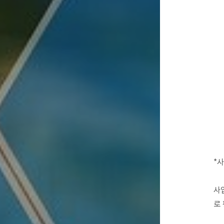
*
사
로