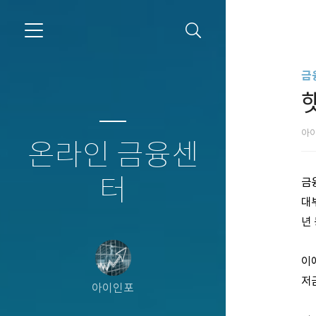
금
아
온라인 금융센
터
금
대
년
이
저
아이인포