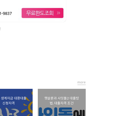
론
more
 생계자금 대환대출
햇살론과 사잇돌2 대출방
신청자격
법, 대출자격 조건