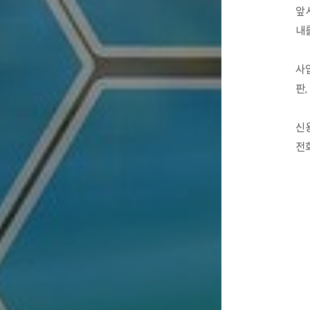
앞
내
사업
판,
신
전